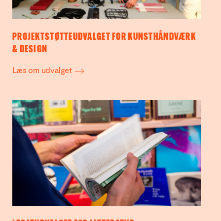
PROJEKTSTØTTEUDVALGET FOR KUNSTHÅNDVÆRK
& DESIGN
Læs om udvalget