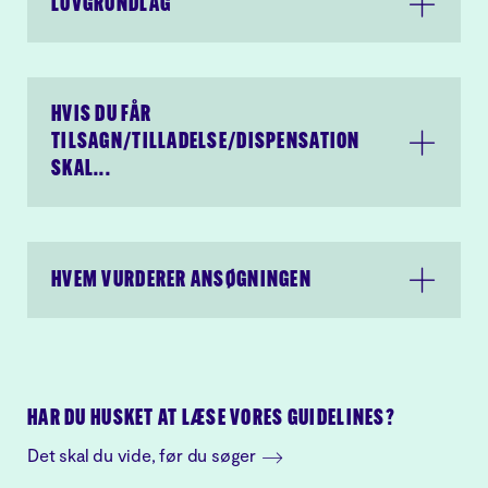
Læs mere om login på
LOVGRUNDLAG
behandler oplysningerne i din
kunst.dk
ansøgning i henhold til
Persondataforordningen.
Læs
Al kommunikation herfra
Slots- og Kulturstyrelsens
foregår via en sikker forbindelse
HVIS DU FÅR
privatlivspolitik.
TILSAGN/TILLADELSE/DISPENSATION
Slots- og Kulturstyrelsen
SKAL...
behandler oplysningerne i din
ansøgning i henhold til
Persondataforordningen.
Læs
Slots- og Kulturstyrelsens
HVEM VURDERER ANSØGNINGEN
privatlivspolitik.
HAR DU HUSKET AT LÆSE VORES GUIDELINES?
Det skal du vide, før du søger