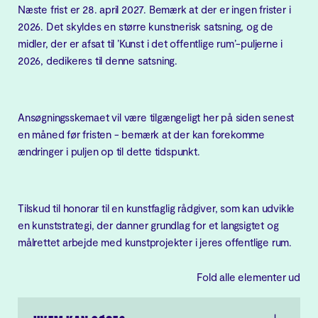
Næste frist er 28. april 2027. Bemærk at der er ingen frister i
2026. Det skyldes en større kunstnerisk satsning, og de
midler, der er afsat til ’Kunst i det offentlige rum’-puljerne i
2026, dedikeres til denne satsning.
ANSØG PULJEN I
TILSKUDSPORTALEN
Ansøgningsskemaet vil være tilgængeligt her på siden senest
en måned før fristen - bemærk at der kan forekomme
Log på Tilskudsportalen med
ændringer i puljen op til dette tidspunkt.
MitID.
Før du logger på, er det
Tilskud til honorar til en kunstfaglig rådgiver, som kan udvikle
INDEN DU GÅR I GANG:
vigtigt, at du får afklaret,
en kunststrategi, der danner grundlag for et langsigtet og
hvem der er ansøger, og
målrettet arbejde med kunstprojekter i jeres offentlige rum.
Sørg for at have alle
dermed om du vil ansøge i
informationer og bilag klar.
Tilskudsportalen med CVR-
Fold alle elementer ud
eller CPR-nummer. Det har
BROWSER:
afgørende betydning for
Vores systemer virker bedst i