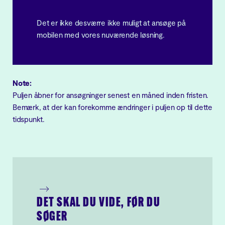
Det er ikke desværre ikke muligt at ansøge på
mobilen med vores nuværende løsning.
Note:
Puljen åbner for ansøgninger senest en måned inden fristen.
Bemærk, at der kan forekomme ændringer i puljen op til dette
tidspunkt.
DET SKAL DU VIDE, FØR DU
ANSØG PULJEN I
SØGER