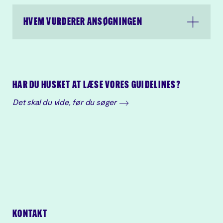
HVEM VURDERER ANSØGNINGEN
Slots- og Kulturstyrelsen
behandler oplysningerne i din
ansøgning i henhold til
Persondataforordningen.
Læs
Slots- og Kulturstyrelsens
privatlivspolitik.
HAR DU HUSKET AT LÆSE VORES GUIDELINES?
Det skal du vide, før du søger
KONTAKT