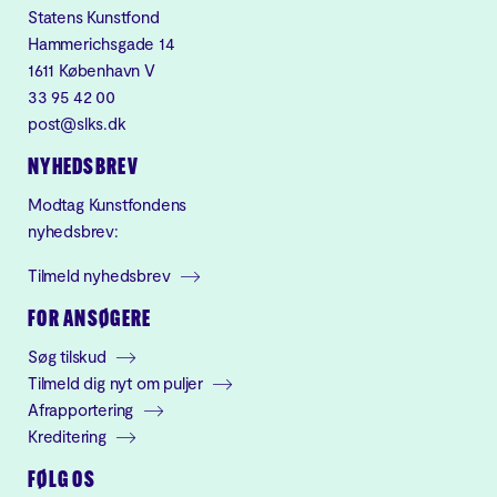
Statens Kunstfond
Hammerichsgade 14
1611 København V
33 95 42 00
post@slks.dk
NYHEDSBREV
Modtag Kunstfondens
nyhedsbrev:
Tilmeld nyhedsbrev
FOR ANSØGERE
Søg tilskud
Tilmeld dig nyt om puljer
Afrapportering
Kreditering
FØLG OS