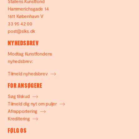
Statens Kunstfond
Hammerichsgade 14
1611 København V
33 95 42 00
post@slks.dk
NYHEDSBREV
Modtag Kunstfondens
nyhedsbrev:
Tilmeld nyhedsbrev
FOR ANSØGERE
Søg tilskud
Tilmeld dig nyt om puljer
Afrapportering
Kreditering
FØLG OS