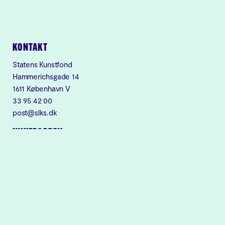
KONTAKT
Statens Kunstfond
Hammerichsgade 14
1611 København V
33 95 42 00
post@slks.dk
NYHEDSBREV
Modtag Kunstfondens
nyhedsbrev:
Tilmeld nyhedsbrev
FOR ANSØGERE
Søg tilskud