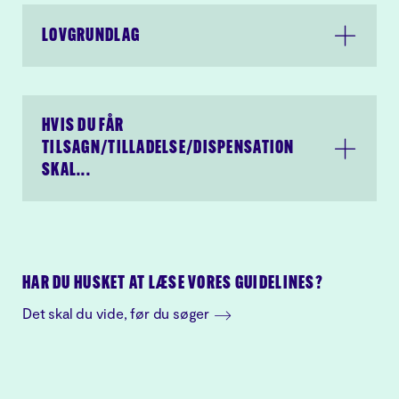
ansøgning i henhold til
Persondataforordningen.
Læs
LOVGRUNDLAG
Al kommunikation herfra
Slots- og Kulturstyrelsens
foregår via en sikker forbindelse
privatlivspolitik.
Slots- og Kulturstyrelsen
HVIS DU FÅR
behandler oplysningerne i din
ansøgning i henhold til
TILSAGN/TILLADELSE/DISPENSATION
Persondataforordningen.
Læs
SKAL...
Slots- og Kulturstyrelsens
privatlivspolitik.
HAR DU HUSKET AT LÆSE VORES GUIDELINES?
Det skal du vide, før du søger