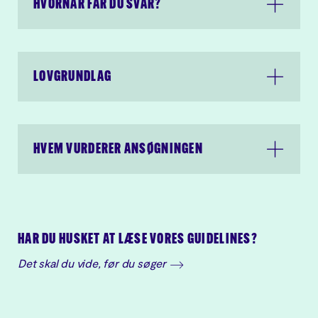
kunst.dk
HVORNÅR FÅR DU SVAR?
ansøgning i henhold til
Persondataforordningen.
Læs
Al kommunikation herfra
Slots- og Kulturstyrelsens
foregår via en sikker forbindelse
privatlivspolitik.
LOVGRUNDLAG
Slots- og Kulturstyrelsen
behandler oplysningerne i din
ansøgning i henhold til
Persondataforordningen.
Læs
HVEM VURDERER ANSØGNINGEN
Slots- og Kulturstyrelsens
privatlivspolitik.
HAR DU HUSKET AT LÆSE VORES GUIDELINES?
Det skal du vide, før du søger