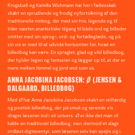
Krogsbøll og Kamilla Wichmann har her i fællesskab
skabt en sprudlende og frodig nyfortolkning af den
traditionelle rimbog, der med sin frie, legende og til
tider næsten anarkistiske tilgang til både ord og billeder
smitter med sin sprog-, ord- og fortælleglæde, og på
sin vis er med til at udvide horisonten for, hvad en
billedbog kan være. En spraglet, glad og vild billedbog,
der hylder legen og fantasien og lægger op til, at der er
mere mellem himmel og jord end som så.
ANNA JACOBINA JACOBSEN:
Ø
(JENSEN &
DALGAARD, BILLEDBOG)
Med
Ø
har Anna Jacobina Jacobsen skabt en stilfærdig
og poetisk billedbog, der på smuk og rørende vis
drager læseren ind i sit univers.
Ø
er ikke det man vil
kalde en traditionel billedbog, men derimod et slags
ordløst digteventyr, som læseren selv kan spejle sig i.