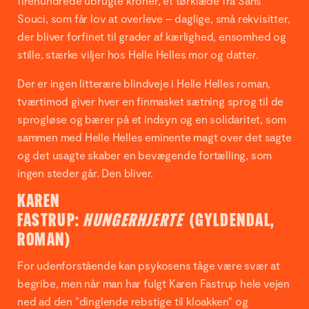
firehundrede ubrugte kroner, et tørklæde fra Sans
Souci, som får lov at overleve – daglige, små rekvisitter,
der bliver forfinet til grader af kærlighed, ensomhed og
stille, stærke viljer hos Helle Helles mor og datter.
Der er ingen litterære blindveje i Helle Helles roman,
tværtimod giver hver en finmasket sætning sprog til de
sprogløse og bærer på et indsyn og en solidaritet, som
sammen med Helle Helles eminente magt over det sagte
og det usagte skaber en bevægende fortælling, som
ingen steder går. Den bliver.
KAREN
FASTRUP:
HUNGERHJERTE
(GYLDENDAL,
ROMAN)
For udenforstående kan psykosens tåge være svær at
begribe, men når man har fulgt Karen Fastrup hele vejen
ned ad den "dinglende rebstige til kloakken" og