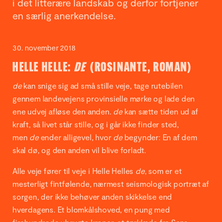
i det litterære landskab og derfor fortjener
en særlig anerkendelse.
30. november 2018
HELLE HELLE:
DE
(ROSINANTE, ROMAN)
de
kan snige sig ad små stille veje, tage rutebilen
gennem landevejens provinsielle mørke og lade den
ene udvej afløse den anden.
de
kan sætte tiden ud af
kraft, så livet står stille, og i går ikke finder sted,
men
de
ender alligevel, hvor
de
begynder: En af dem
skal dø, og den anden vil blive forladt.
Alle veje fører til veje i Helle Helles
de
, som er et
mesterligt fintfølende, nærmest seismologisk portræt af
sorgen, der ikke behøver anden skikkelse end
hverdagens. Et blomkålshoved, en pung med