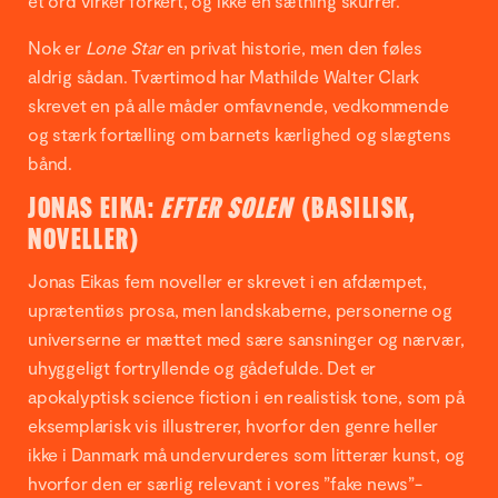
ét ord virker forkert, og ikke én sætning skurrer.
Nok er
Lone Star
en privat historie, men den føles
aldrig sådan. Tværtimod har Mathilde Walter Clark
skrevet en på alle måder omfavnende, vedkommende
og stærk fortælling om barnets kærlighed og slægtens
bånd.
JONAS EIKA:
EFTER SOLEN
(BASILISK,
NOVELLER)
Jonas Eikas fem noveller er skrevet i en afdæmpet,
uprætentiøs prosa, men landskaberne, personerne og
universerne er mættet med sære sansninger og nærvær,
uhyggeligt fortryllende og gådefulde. Det er
apokalyptisk science fiction i en realistisk tone, som på
eksemplarisk vis illustrerer, hvorfor den genre heller
ikke i Danmark må undervurderes som litterær kunst, og
hvorfor den er særlig relevant i vores ”fake news”-