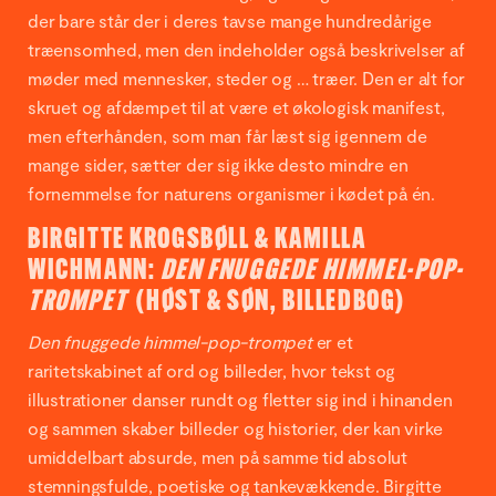
der bare står der i deres tavse mange hundredårige
træensomhed, men den indeholder også beskrivelser af
møder med mennesker, steder og … træer. Den er alt for
skruet og afdæmpet til at være et økologisk manifest,
men efterhånden, som man får læst sig igennem de
mange sider, sætter der sig ikke desto mindre en
fornemmelse for naturens organismer i kødet på én.
BIRGITTE KROGSBØLL & KAMILLA
WICHMANN:
DEN FNUGGEDE HIMMEL-POP-
TROMPET
(HØST & SØN, BILLEDBOG)
Den fnuggede himmel-pop-trompet
er et
raritetskabinet af ord og billeder, hvor tekst og
illustrationer danser rundt og fletter sig ind i hinanden
og sammen skaber billeder og historier, der kan virke
umiddelbart absurde, men på samme tid absolut
stemningsfulde, poetiske og tankevækkende. Birgitte