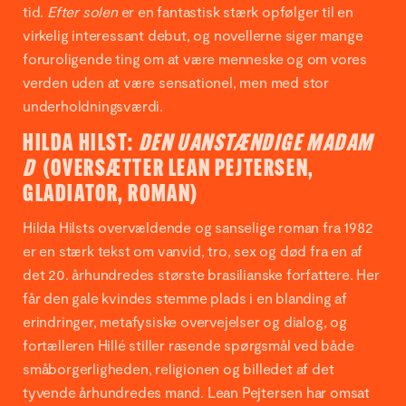
tid.
Efter solen
er en fantastisk stærk opfølger til en
virkelig interessant debut, og novellerne siger mange
foruroligende ting om at være menneske og om vores
verden uden at være sensationel, men med stor
underholdningsværdi.
HILDA HILST:
DEN UANSTÆNDIGE MADAM
D
(OVERSÆTTER LEAN PEJTERSEN,
GLADIATOR, ROMAN)
Hilda Hilsts overvældende og sanselige roman fra 1982
er en stærk tekst om vanvid, tro, sex og død fra en af
det 20. århundredes største brasilianske forfattere. Her
får den gale kvindes stemme plads i en blanding af
erindringer, metafysiske overvejelser og dialog, og
fortælleren Hillé stiller rasende spørgsmål ved både
småborgerligheden, religionen og billedet af det
tyvende århundredes mand. Lean Pejtersen har omsat