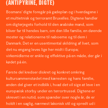
(ANTIPYRINE, DIGTE)
Bosmans' digte foregår på gadeplan og i hverdagene i
et multietnisk og terroramt Bruxelles. Digtene handler
om digterjegets forhold til den arabiske mand, som
bliver far til hendes barn, om den lille familie, en døende
moster og relationerne til naboerne og til dem i
Danmark. Det er en usentimental skildring af livet, som
det nu engang leves lige her midt i Europa;
virkemidlerne er enkle og effektive på en måde, der går i
kødet på én.
Første del kredser diskret og konkret omkring
kultursammenstødet med kæresten og hans familie,
anden del giver et indblik i, hvad det vil sige at leve i en
europæisk storby under en terrortrussel. Digtene er
skrevet i en nutid, som spænder over nogle år, de er
holdt i en saglig, nærmest lakonisk stil og spredt ud i