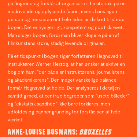
på fingrene og forstår at organisere sit materiale på en
medrivende og oplysende facon, imens hans egen
person og temperament hele tiden er diskret til stede i
bogen. Det er nysgerrigt, kompetent og godt skrevet.
Man sluger bogen, fordi man bliver klogere på en af
filmkunstens store, stadig levende originaler.
På et tidspunkt i bogen siger forfatteren Hegnsvad til
instruktøren Werner Herzog, at han ønsker at skrive en
bog om ham, “der både er instruktørens, journalistens
og akademikerens”. Den meget vanskelige balance
formår Hegnsvad at holde. Der analyseres i detaljen
samtidig med, at centrale begreber som “usete billeder”
og “ekstatisk sandhed” ikke bare forklares, men
udfoldes og danner grundlag for forståelsen af hele
værket.
ANNE-LOUISE BOSMANS:
BRUXELLES