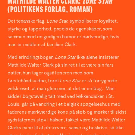
MATHILDE WALTER CLARK:
LONE STAR
(POLITIKENS FORLAG, ROMAN)
Det texanske flag,
Lone Star
, symboliserer loyalitet,
styrke og tapperhed, præcis de egenskaber, som
sammen med en gedigen humor er nødvendige, hvis
man er medlem af familien Clark.
Med erindringsbogen
Lone Star
ikke alene insisterer
Mathilde Walter Clark på sin ret til at være sin fars
datter, hun tager også læseren med som
førstehåndsvidne, fordi
Lone Star
er så forrygende
velskrevet, at man glemmer, at det er en bog. Man
sidder bogstavelig talt med ved køkkendisken i St.
Louis, går på vandring i et belgisk spøgelseshus med
faderens mærkværdige kone på slæb og mærker til sidst
sydstaternes støv i halsen, takket være Mathilde Walter
Clarks evne til at observere, sanse og beskrive, så ikke