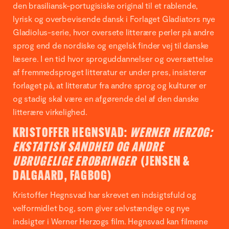
den brasiliansk-portugisiske original til et rablende,
lyrisk og overbevisende dansk i Forlaget Gladiators nye
Gladiolus-serie, hvor oversete litterære perler på andre
sprog end de nordiske og engelsk finder vej til danske
læsere. I en tid hvor sproguddannelser og oversættelse
af fremmedsproget litteratur er under pres, insisterer
forlaget på, at litteratur fra andre sprog og kulturer er
og stadig skal være en afgørende del af den danske
litterære virkelighed.
KRISTOFFER HEGNSVAD:
WERNER HERZOG:
EKSTATISK SANDHED OG ANDRE
UBRUGELIGE EROBRINGER
(JENSEN &
DALGAARD, FAGBOG)
Kristoffer Hegnsvad har skrevet en indsigtsfuld og
velformidlet bog, som giver selvstændige og nye
indsigter i Werner Herzogs film. Hegnsvad kan filmene