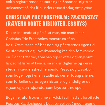
enkle registrerende helsætninger. Bosmans' digte er
udkommet på det lille undergrundsforlag Antipyrine.
CHRISTIAN YDE FROSTHOLM:
TRÆMUSEET
(RÆVENS SORTE BIBLIOTEK, ESSAYS)
Det er fristende at påstå, at man, når man læser
Christian Yde Frostholms monstrum af en
bog,
Træmuseet
, må besinde sig på træernes egen tid.
Så uforstyrret og uoverkommelig kan den forekomme
én. Der er træerne, som han rejser efter og langsomt,
langsomt lærer at kende, så er der digterne og deres
steder, i særdeleshed Fernando Pessoa og Lissabon,
som bogen også er en studie af; der er fotografierne,
som fortæller deres egen historie, og endelig er der
rejsen og den rejsende, som krydser sine spor.
Bogen er ufortrødent melankolsk i stil med sit forbillede
Pessoas Rastløshedens bog, og vel også med træerne,