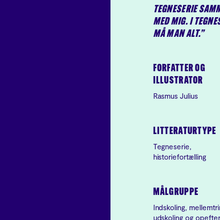
TEGNESERIE SAM
MED MIG. I TEGNE
MÅ MAN ALT.”
FORFATTER OG
ILLUSTRATOR
Rasmus Julius
LITTERATURTYPE
Tegneserie,
historiefortælling
MÅLGRUPPE
Indskoling, mellemtri
udskoling og opefte