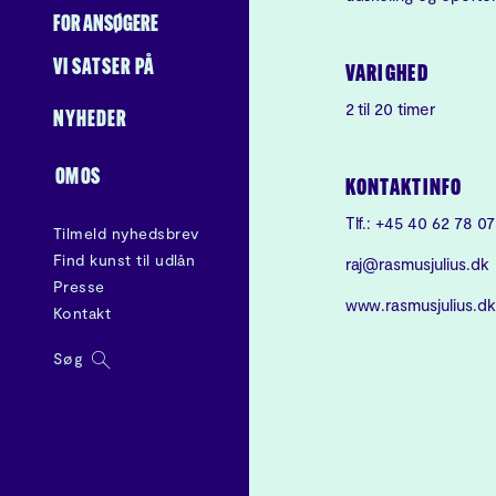
FOR ANSØGERE
VI SATSER PÅ
VARIGHED
2 til 20 timer
NYHEDER
OM OS
KONTAKTINFO
Tlf.: +45 40 62 78 07
Tilmeld nyhedsbrev
Find kunst til udlån
raj@rasmusjulius.dk
Presse
www.rasmusjulius.dk
Kontakt
Søg