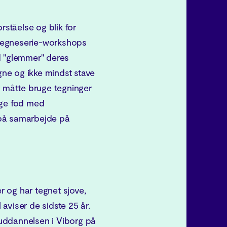
rståelse og blik for
e tegneserie-workshops
d "glemmer" deres
egne og ikke mindst stave
t måtte bruge tegninger
ige fod med
 på samarbejde på
 og har tegnet sjove,
l aviser de sidste 25 år.
uddannelsen i Viborg på