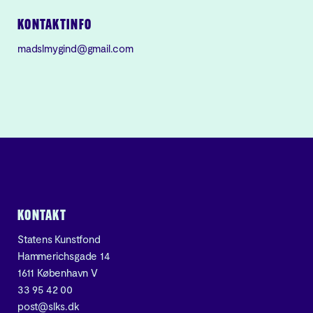
KONTAKTINFO
madslmygind@gmail.com
KONTAKT
Statens Kunstfond
Hammerichsgade 14
1611 København V
33 95 42 00
post@slks.dk