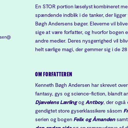
En STOR portion læselyst kombineret me
spændende indblik i de tanker, der ligger 
Bøgh Andersens bøger. Eleverne vil blive 
sige at være forfatter, og hvorfor bogen er 
sen@hotmail.com
andre medier. Deres nysgerrighed vil blive
helt særlige magi, der gemmer sig i de 28
OM FORFATTEREN
Kenneth Bøgh Andersen har skrevet over
fantasy, gys og science-fiction, blandt 
Djævelens Lærling
og
Antboy
, der også 
gendigtet store gyserklassikere såsom
F
serien og bogen
Felix og Åmanden
samt
den anden side
og en romanudgave af d