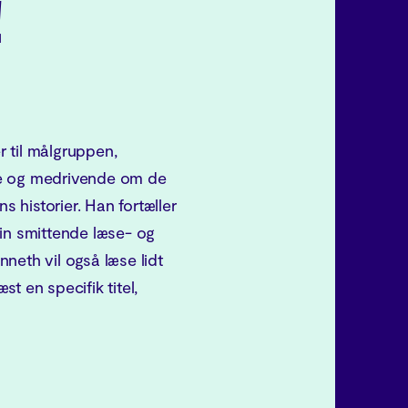
!
 til målgruppen,
de og medrivende om de
s historier. Han fortæller
 sin smittende læse- og
neth vil også læse lidt
t en specifik titel,