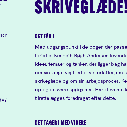
SKRIVEGLÆDE
"
rsen
DET FÅR I
Med udgangspunkt i de bøger, der passer
fortæller Kenneth Bøgh Andersen leven
ideer, temaer og tanker, der ligger bag han
om sin lange vej til at blive forfatter, om
skriveglæde og om sin arbejdsproces. Ken
op og besvare spørgsmål. Har eleverne læs
tilrettelægges foredraget efter dette.
g og
DET TAGER I MED VIDERE