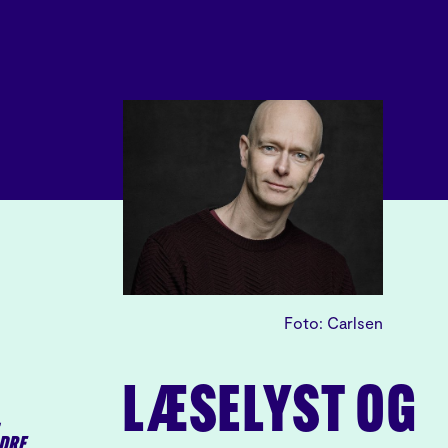
Foto: Carlsen
LÆSELYST OG
,
DRE