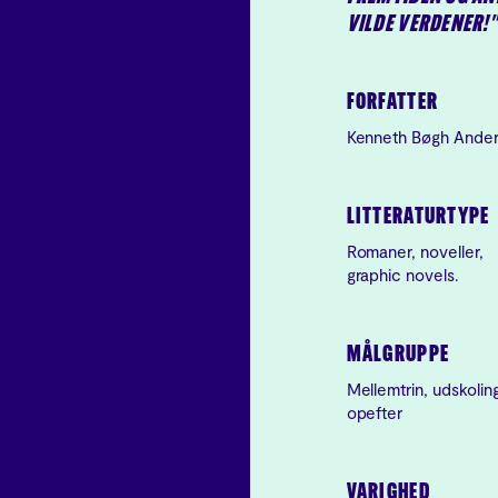
VILDE VERDENER!
FORFATTER
Kenneth Bøgh Ande
LITTERATURTYPE
Romaner, noveller,
graphic novels.
MÅLGRUPPE
Mellemtrin, udskolin
opefter
VARIGHED