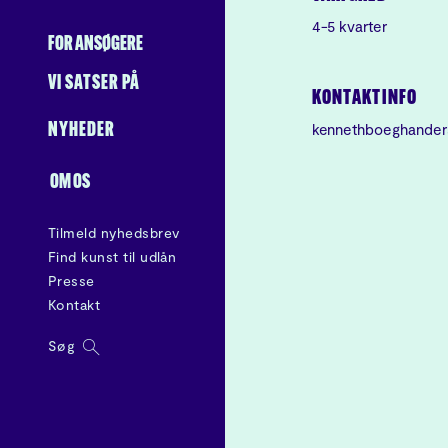
4-5 kvarter
FOR ANSØGERE
VI SATSER PÅ
KONTAKTINFO
kennethboeghander
NYHEDER
OM OS
Tilmeld nyhedsbrev
Find kunst til udlån
Presse
Kontakt
Søg