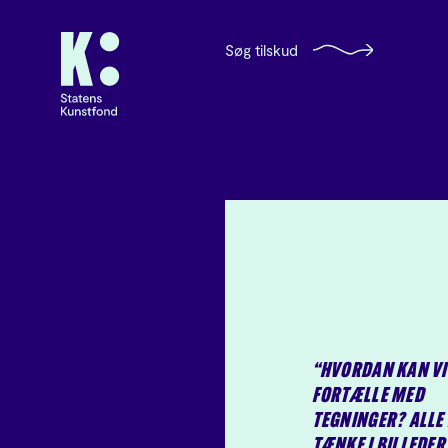
Søg tilskud
“HVORDAN KAN VI
FORTÆLLE MED
TEGNINGER? ALLE
TÆNKE I BILLEDER 