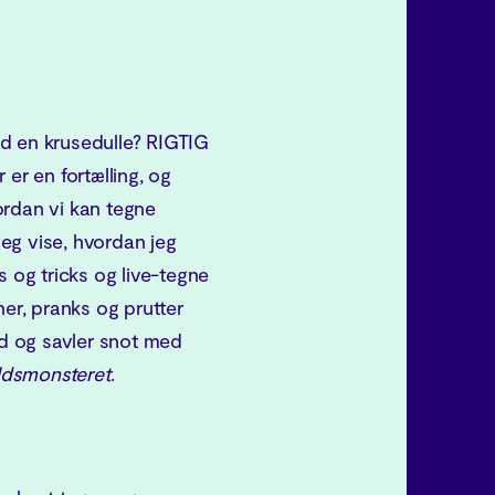
d en krusedulle? RIGTIG
 er en fortælling, og
ordan vi kan tegne
 jeg vise, hvordan jeg
s og tricks og live-tegne
r, pranks og prutter
ild og savler snot med
ldsmonsteret
.