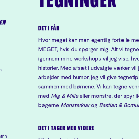
TEGNINGER
EN
DET I FÅR
Hvor meget kan man egentlig fortælle me
MEGET, hvis du spørger mig. Alt vi tegner
igennem mine workshops vil jeg vise, hv
historier. Med afsæt i udvalgte værker vil
n
arbejder med humor, jeg vil give tegnetip
sammen med børnene. Vi kan tegne venne
med
Mig & Mille
eller monstre, der spyr 
bøgerne
Monsterklar
og
Bastian & Bomu
DET I TAGER MED VIDERE
trin