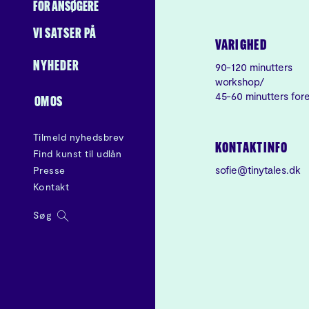
FOR ANSØGERE
VI SATSER PÅ
VARIGHED
NYHEDER
90-120 minutters
workshop/
45-60 minutters for
OM OS
Tilmeld nyhedsbrev
KONTAKTINFO
Find kunst til udlån
sofie@tinytales.dk
Presse
Kontakt
Søg