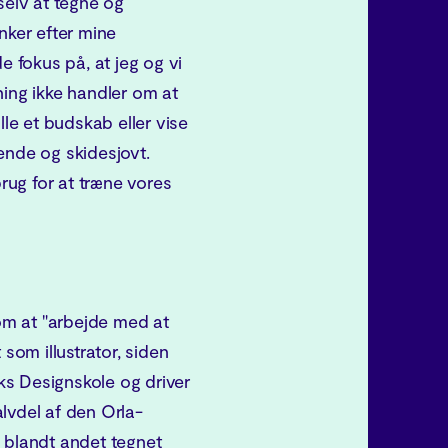
selv at tegne og
nker efter mine
fokus på, at jeg og vi
ning ikke handler om at
lle et budskab eller vise
ende og skidesjovt.
brug for at træne vores
m at "arbejde med at
 som illustrator, siden
s Designskole og driver
lvdel af den Orla-
n blandt andet tegnet