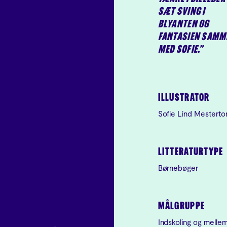
SÆT SVING I
BLYANTEN OG
FANTASIEN SAMM
MED SOFIE.”
ILLUSTRATOR
Sofie Lind Mesterto
LITTERATURTYPE
Børnebøger
MÅLGRUPPE
Indskoling og mellem