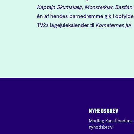
Kaptajn Skumskæg
,
Monsterklar
,
Bastian
én af hendes barnedrømme gik i opfylde
TV2s lågejulekalender til
Kometernes jul
.
NYHEDSBREV
Modtag Kunstfondens
nyhedsbrev: