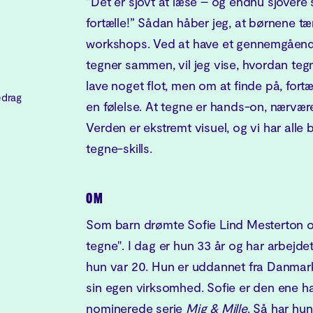
”Det er sjovt at læse – og endnu sjovere 
fortælle!” Sådan håber jeg, at børnene tæ
workshops. Ved at have et gennemgående 
tegner sammen, vil jeg vise, hvordan teg
lave noget flot, men om at finde på, fortæ
edrag
en følelse. At tegne er hands-on, nærvær
Verden er ekstremt visuel, og vi har alle 
tegne-skills.
OM
Som barn drømte Sofie Lind Mesterton o
tegne". I dag er hun 33 år og har arbejdet
hun var 20. Hun er uddannet fra Danmark
sin egen virksomhed. Sofie er den ene ha
nominerede serie
Mig & Mille
. Så har hu