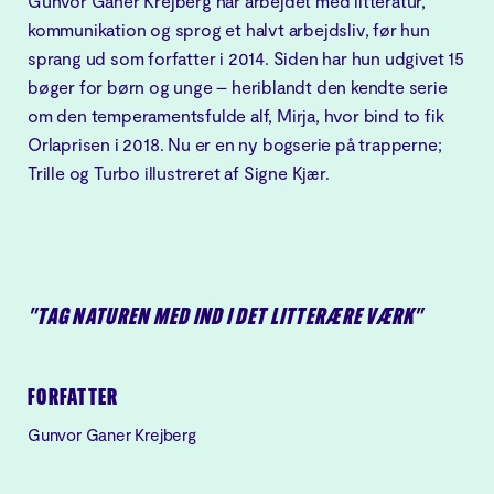
Gunvor Ganer Krejberg har arbejdet med litteratur,
kommunikation og sprog et halvt arbejdsliv, før hun
sprang ud som forfatter i 2014. Siden har hun udgivet 15
bøger for børn og unge – heriblandt den kendte serie
om den temperamentsfulde alf, Mirja, hvor bind to fik
Orlaprisen i 2018. Nu er en ny bogserie på trapperne;
Trille og Turbo illustreret af Signe Kjær.
"TAG NATUREN MED IND I DET LITTERÆRE VÆRK"
FORFATTER
Gunvor Ganer Krejberg