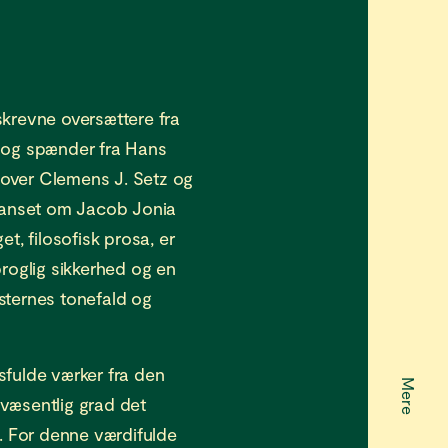
skrevne oversættere fra
t og spænder fra Hans
over Clemens J. Setz og
 Uanset om Jacob Jonia
get, filosofisk prosa, er
proglig sikkerhed og en
sternes tonefald og
sfulde værker fra den
Mere
t væsentlig grad det
g. For denne værdifulde