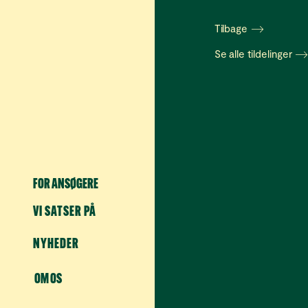
Tilbage
Se alle tildelinger
FOR ANSØGERE
VI SATSER PÅ
NYHEDER
OM OS