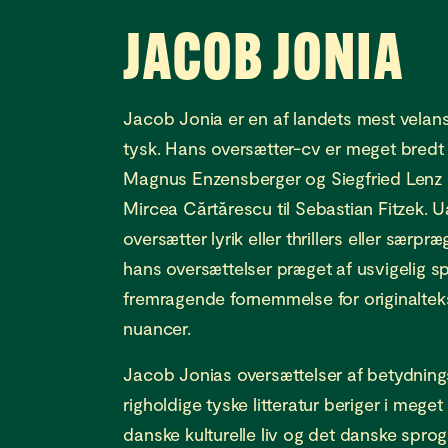
JACOB JONIA
Jacob Jonia er en af landets mest velan
tysk. Hans oversætter-cv er meget bred
Magnus Enzensberger og Siegfried Lenz 
Mircea Cărtărescu til Sebastian Fitzek.
oversætter lyrik eller thrillers eller særpræ
hans oversættelser præget af usvigelig s
fremragende fornemmelse for originaltek
nuancer.
Jacob Jonias oversættelser af betydning
righoldige tyske litteratur beriger i mege
danske kulturelle liv og det danske spro