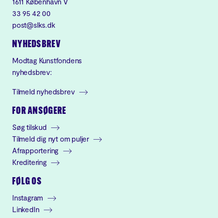
1611 København V
33 95 42 00
post@slks.dk
NYHEDSBREV
Modtag Kunstfondens
nyhedsbrev:
Tilmeld nyhedsbrev
FOR ANSØGERE
Søg tilskud
Tilmeld dig nyt om puljer
Afrapportering
Kreditering
FØLG OS
Instagram
LinkedIn