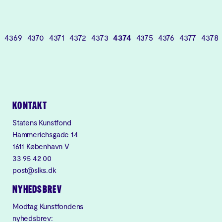
4369
4370
4371
4372
4373
4374
4375
4376
4377
4378
KONTAKT
Statens Kunstfond
Hammerichsgade 14
1611 København V
33 95 42 00
post@slks.dk
NYHEDSBREV
Modtag Kunstfondens
nyhedsbrev: