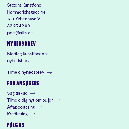
Statens Kunstfond
Hammerichsgade 14
1611 København V
33 95 42 00
post@slks.dk
NYHEDSBREV
Modtag Kunstfondens
nyhedsbrev:
Tilmeld nyhedsbrev
FOR ANSØGERE
Søg tilskud
Tilmeld dig nyt om puljer
Afrapportering
Kreditering
FØLG OS