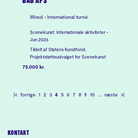
BAB APS
Wired - International turné
Scenekunst: Internationale aktiviteter -
Jun 2026
Tildelt af Statens Kunstfond,
Projektstøtteudvalget for Scenekunst
75.000 kr.
|<
forrige
1
2
3
4
5
6
7
8
9
10
…
næste
>|
KONTAKT