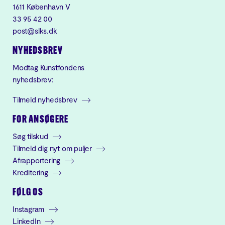
1611 København V
33 95 42 00
post@slks.dk
NYHEDSBREV
Modtag Kunstfondens
nyhedsbrev:
Tilmeld nyhedsbrev
FOR ANSØGERE
Søg tilskud
Tilmeld dig nyt om puljer
Afrapportering
Kreditering
FØLG OS
Instagram
LinkedIn